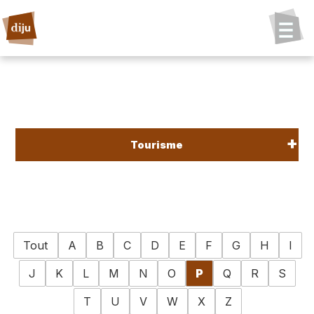
Tourisme
Tout
A
B
C
D
E
F
G
H
I
J
K
L
M
N
O
P
Q
R
S
T
U
V
W
X
Z