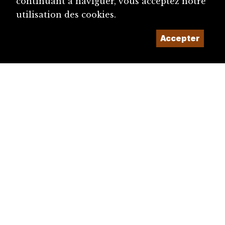
continuant à naviguer, vous acceptez notre
utilisation des cookies.
Accepter
diju@diju.ch
Proposer une notice
Un projet de la