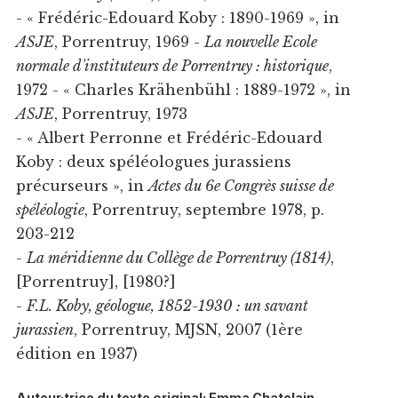
- « Frédéric-Edouard Koby : 1890-1969 », in
ASJE
, Porrentruy, 1969 -
La nouvelle Ecole
normale d'instituteurs de Porrentruy : historique
,
1972 - « Charles Krähenbühl : 1889-1972 », in
ASJE
, Porrentruy, 1973
- « Albert Perronne et Frédéric-Edouard
Koby : deux spéléologues jurassiens
précurseurs », in
Actes du 6e Congrès suisse de
spéléologie
, Porrentruy, septembre 1978, p.
203-212
-
La méridienne du Collège de Porrentruy (1814)
,
[Porrentruy], [1980?]
-
F.L. Koby, géologue, 1852-1930 : un savant
jurassien
, Porrentruy, MJSN, 2007 (1ère
édition en 1937)
Auteur·trice du texte original: Emma Chatelain,