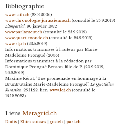
Bibliographie
www.cath.ch
(28.3.2006)
www.chronologie-jurassienne.ch
(consulté le 25.9.2019)
L’Impartial
, 30 janvier 1982
www.parlament.ch
(consulté le 25.9.2019)
www.quart-monde.ch
(consulté le 25.9.2019)
www.rfj.ch
(23.5.2019)
Informations transmises à l'auteur par Marie-
Madeleine Prongué (2006)
Informations transmises à la rédaction par
Dominique Prongué Benson, fille de P. (20.9.2019,
26.9.2019)
Maxime Rérat, "Une promenade en hommage à la
Bruntrutaine Marie-Madeleine Prongué",
Le Quotidien
Jurassien
, 25.11.22, lien:
www.lqj.ch
(consulté le
15.12.2023).
Liens
Metagrid.ch
Dodis
|
Elites suisses
|
gosteli
|
parl.ch