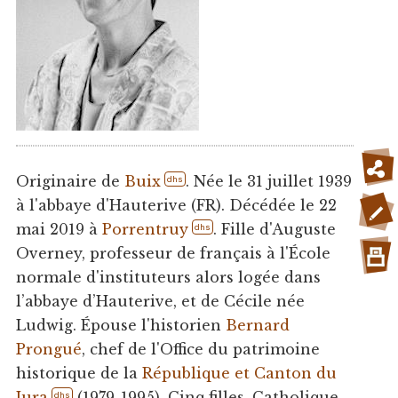
Originaire de
Buix
. Née le 31 juillet 1939
dhs
à l'abbaye d'Hauterive (FR). Décédée le 22
mai 2019 à
Porrentruy
. Fille d'Auguste
dhs
Overney, professeur de français à l'École
normale d'instituteurs alors logée dans
l’abbaye d’Hauterive, et de Cécile née
Ludwig. Épouse l'historien
Bernard
Prongué
, chef de l'Office du patrimoine
historique de la
République et Canton du
Jura
(1979-1995). Cinq filles. Catholique.
dhs