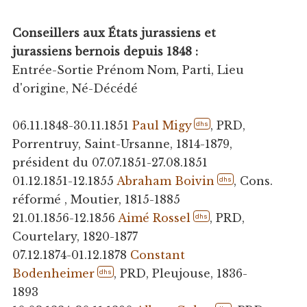
Conseillers aux États jurassiens et
jurassiens bernois depuis 1848 :
Entrée-Sortie Prénom Nom, Parti, Lieu
d'origine, Né-Décédé
06.11.1848-30.11.1851
Paul Migy
, PRD,
dhs
Porrentruy, Saint-Ursanne, 1814-1879,
président du 07.07.1851-27.08.1851
01.12.1851-12.1855
Abraham Boivin
, Cons.
dhs
réformé , Moutier, 1815-1885
21.01.1856-12.1856
Aimé Rossel
, PRD,
dhs
Courtelary, 1820-1877
07.12.1874-01.12.1878
Constant
Bodenheimer
, PRD, Pleujouse, 1836-
dhs
1893