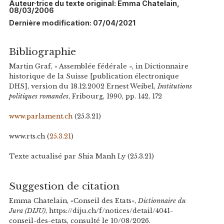
Auteur·trice du texte original: Emma Chatelain,
08/03/2006
Dernière modification: 07/04/2021
Bibliographie
Martin Graf, « Assemblée fédérale », in Dictionnaire
historique de la Suisse [publication électronique
DHS], version du 18.12.2002 Ernest Weibel,
Institutions
politiques romandes
, Fribourg, 1990, pp. 142, 172
www.parlament.ch
(25.3.21)
www.rts.ch (
25.3.21
)
Texte actualisé par Shia Manh Ly (25.3.21)
Suggestion de citation
Emma Chatelain, «Conseil des Etats»,
Dictionnaire du
Jura (DIJU)
, https://diju.ch/f/notices/detail/4041-
conseil-des-etats, consulté le 10/08/2026.