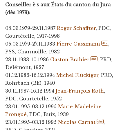
Conseillerˑèˑs aux États du canton du Jura
(dès 1979):
05.03.1979-29.11.1987
Roger Schaffter
, PDC,
Courtételle, 1917-1998
05.03.1979-27.11.1983
Pierre Gassmann
,
dhs
PSS, Charmoille, 1932
28.11.1983-10.1986
Gaston Brahier
, PRD,
dhs
Delémont, 1927
01.12.1986-16.12.1994
Michel Flückiger
, PRD,
Rohrbach (BE), 1940
30.11.1987-16.12.1994
Jean-François Roth
,
PDC, Courtételle, 1952
23.01.1995-03.12.1995
Marie-Madeleine
Prongué
, PDC, Buix, 1939
23.01.1995-03.12.1995
Nicolas Carnat
,
dhs