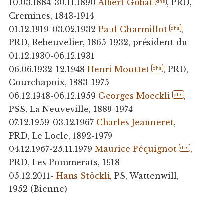
10.03.1884-30.11.1890
Albert Gobat
, PRD,
dhs
Cremines, 1843-1914
01.12.1919-03.02.1932
Paul Charmillot
,
dhs
PRD, Rebeuvelier, 1865-1932, président du
01.12.1930-06.12.1931
06.06.1932-12.1948
Henri Mouttet
, PRD,
dhs
Courchapoix, 1883-1975
06.12.1948-06.12.1959
Georges Moeckli
,
dhs
PSS, La Neuveville, 1889-1974
07.12.1959-03.12.1967
Charles Jeanneret
,
PRD, Le Locle, 1892-1979
04.12.1967-25.11.1979
Maurice Péquignot
,
dhs
PRD, Les Pommerats, 1918
05.12.2011-
Hans Stöckli
, PS, Wattenwill,
1952 (Bienne)