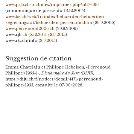
www.psjb.ch/includes/imprimer.php?nID=196
(communiqué de presse du 13.12.2005)
www.be.ch/web/fr/index/behoerden/behoerden-
regierungsrat/behoerden-perrenoud.htm
(29.9.2006)
www.perrenoud2006.ch
(29.9.2006)
www.rjb.ch (
5.12.2011
;
8.9.2015
)
www.rts.ch/info (
8.9.2015
)
Suggestion de citation
Emma Chatelain et Philippe Hebeisen, «Perrenoud,
Philippe (1955-)»,
Dictionnaire du Jura (DIJU)
,
https://diju.ch/f/notices/detail/4471-perrenoud-
philippe-1955, consulté le 07/08/2026.