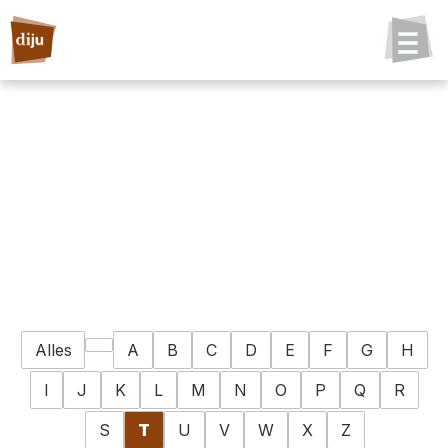
Alles
A
B
C
D
E
F
G
H
I
J
K
L
M
N
O
P
Q
R
S
T
U
V
W
X
Z