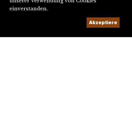
unserer Verwendung von Cookies
einverstanden.
Akzeptiere
diju@diju.ch
Artikel einreichen
Ein Projekt der