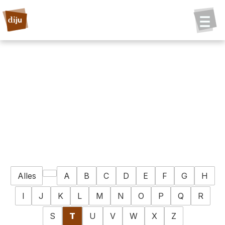
Alles
A
B
C
D
E
F
G
H
I
J
K
L
M
N
O
P
Q
R
S
T
U
V
W
X
Z