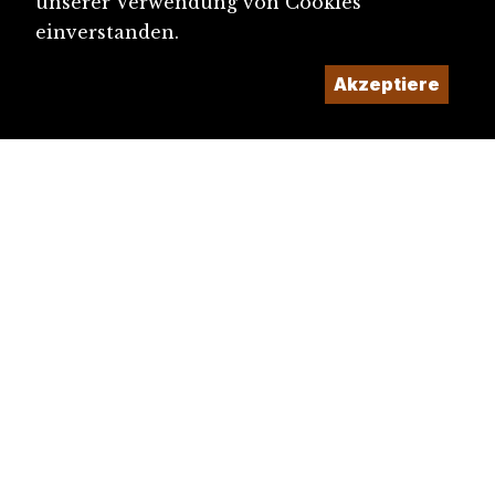
unserer Verwendung von Cookies
einverstanden.
Akzeptiere
diju@diju.ch
Artikel einreichen
Ein Projekt der