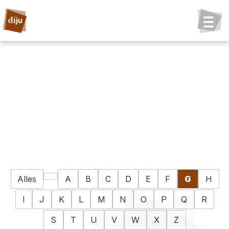
Alles
A
B
C
D
E
F
G
H
I
J
K
L
M
N
O
P
Q
R
S
T
U
V
W
X
Z