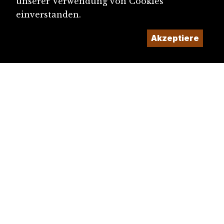
unserer Verwendung von Cookies
einverstanden.
Akzeptiere
diju@diju.ch
Artikel einreichen
Ein Projekt der