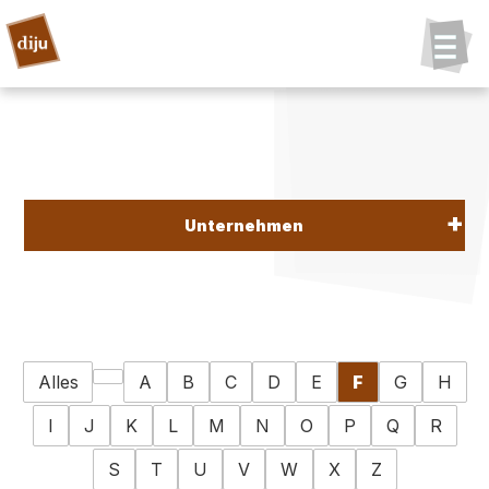
Unternehmen
Alles
A
B
C
D
E
F
G
H
I
J
K
L
M
N
O
P
Q
R
S
T
U
V
W
X
Z