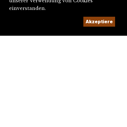
unserer Verwendung von Cookies
einverstanden.
Akzeptiere
diju@diju.ch
Artikel einreichen
Ein Projekt der