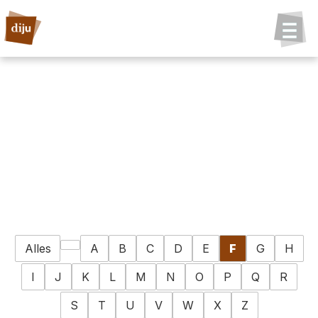
Alles
A
B
C
D
E
F
G
H
I
J
K
L
M
N
O
P
Q
R
S
T
U
V
W
X
Z