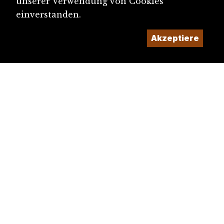
unserer Verwendung von Cookies
einverstanden.
Akzeptiere
diju@diju.ch
Artikel einreichen
Ein Projekt der