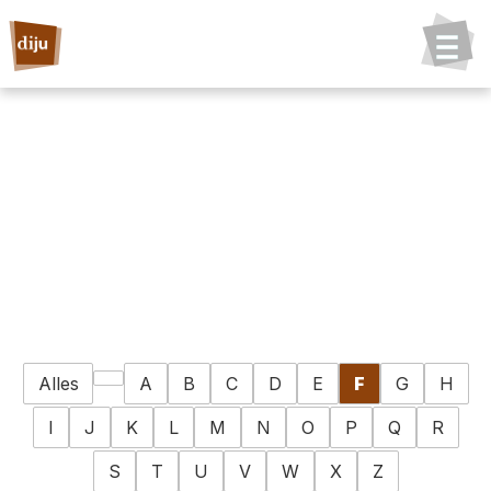
Alles
A
B
C
D
E
F
G
H
I
J
K
L
M
N
O
P
Q
R
S
T
U
V
W
X
Z