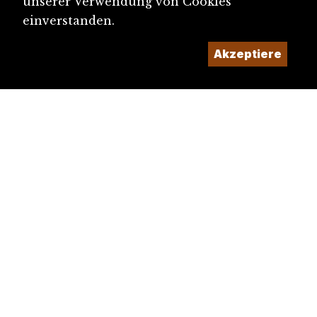
unserer Verwendung von Cookies
einverstanden.
Akzeptiere
diju@diju.ch
Artikel einreichen
Ein Projekt der