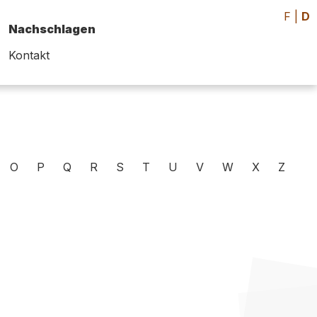
F
|
D
Nachschlagen
Kontakt
O
P
Q
R
S
T
U
V
W
X
Z