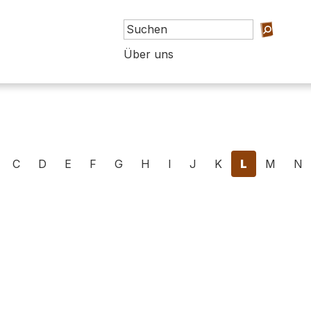
Über uns
C
D
E
F
G
H
I
J
K
L
M
N