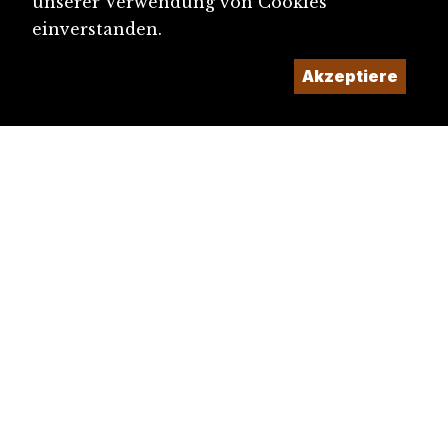
unserer Verwendung von Cookies
einverstanden.
Akzeptiere
diju@diju.ch
Artikel einreichen
Ein Projekt der