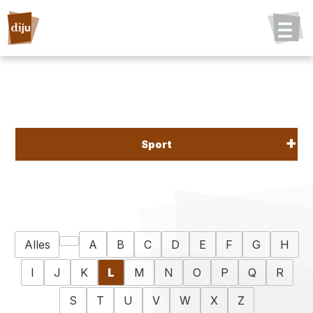
Sport
Alles
A
B
C
D
E
F
G
H
I
J
K
L
M
N
O
P
Q
R
S
T
U
V
W
X
Z