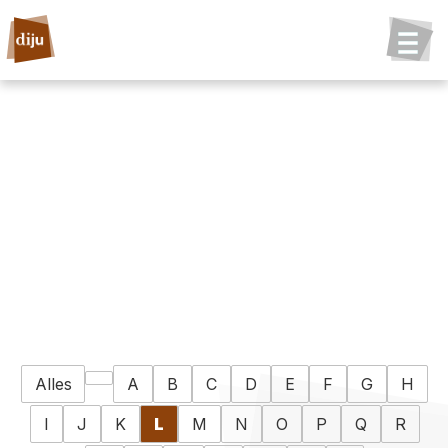
Alles
A
B
C
D
E
F
G
H
I
J
K
L
M
N
O
P
Q
R