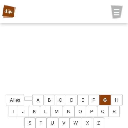
Alles
A
B
C
D
E
F
G
H
I
J
K
L
M
N
O
P
Q
R
S
T
U
V
W
X
Z