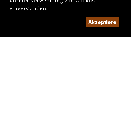
unserer Verwendung von Cookies
einverstanden.
Akzeptiere
diju@diju.ch
Artikel einreichen
Ein Projekt der