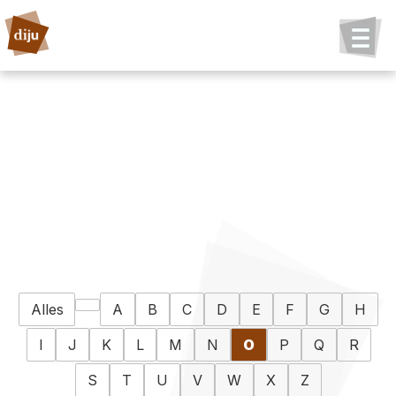
Alles
A
B
C
D
E
F
G
H
I
J
K
L
M
N
O
P
Q
R
S
T
U
V
W
X
Z