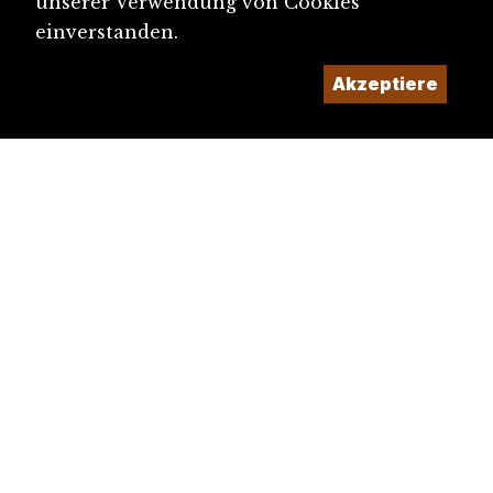
unserer Verwendung von Cookies
einverstanden.
Akzeptiere
diju@diju.ch
Artikel einreichen
Ein Projekt der