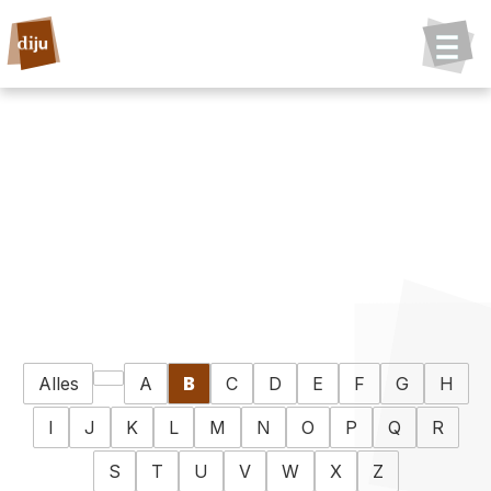
Alles
A
B
C
D
E
F
G
H
I
J
K
L
M
N
O
P
Q
R
S
T
U
V
W
X
Z