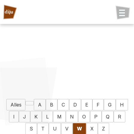
Alles
A
B
C
D
E
F
G
H
I
J
K
L
M
N
O
P
Q
R
S
T
U
V
W
X
Z