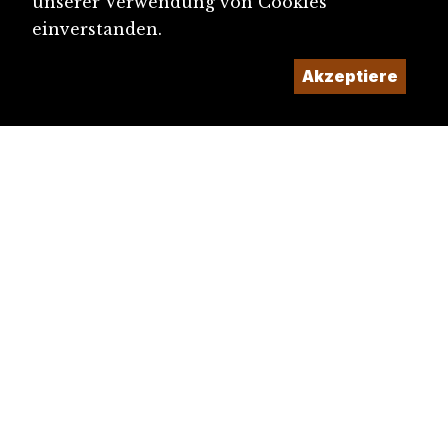
unserer Verwendung von Cookies
einverstanden.
Akzeptiere
diju@diju.ch
Artikel einreichen
Ein Projekt der