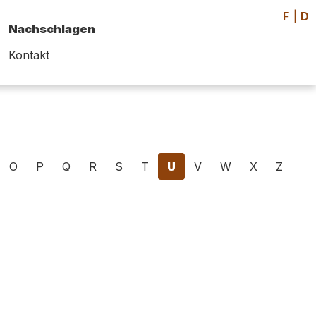
F
|
D
Nachschlagen
Kontakt
O
P
Q
R
S
T
U
V
W
X
Z