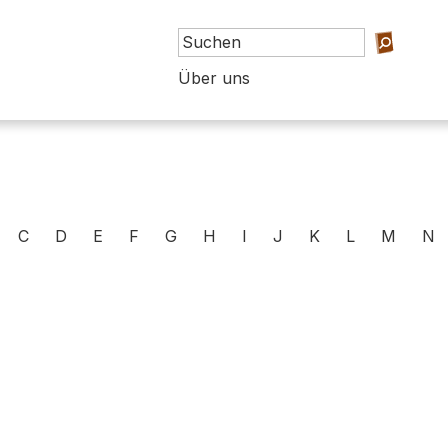
Über uns
C
D
E
F
G
H
I
J
K
L
M
N