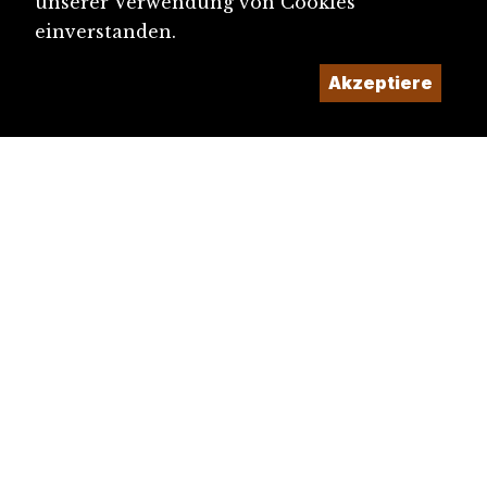
unserer Verwendung von Cookies
einverstanden.
Akzeptiere
diju@diju.ch
Artikel einreichen
Ein Projekt der