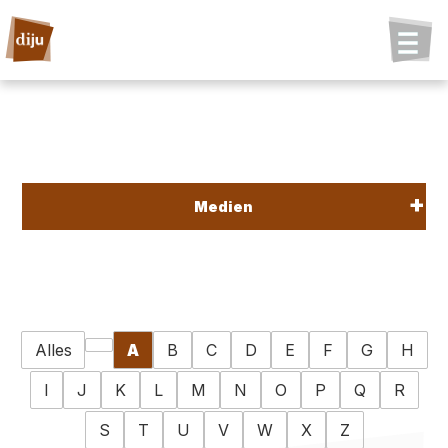
Medien
Alles
A
B
C
D
E
F
G
H
I
J
K
L
M
N
O
P
Q
R
S
T
U
V
W
X
Z