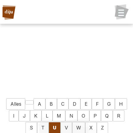
Alles
A
B
C
D
E
F
G
H
I
J
K
L
M
N
O
P
Q
R
S
T
U
V
W
X
Z