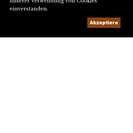
unserer Verwendung von Cookies
einverstanden.
Akzeptiere
diju@diju.ch
Artikel einreichen
Ein Projekt der