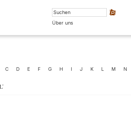
Über uns
C
D
E
F
G
H
I
J
K
L
M
N
L'