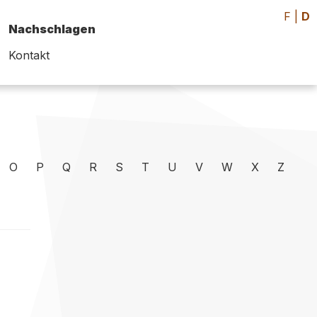
F
|
D
Nachschlagen
Kontakt
O
P
Q
R
S
T
U
V
W
X
Z