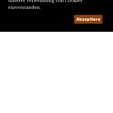
unserer Verwendung von Cookies
einverstanden.
Akzeptiere
diju@diju.ch
Artikel einreichen
Ein Projekt der