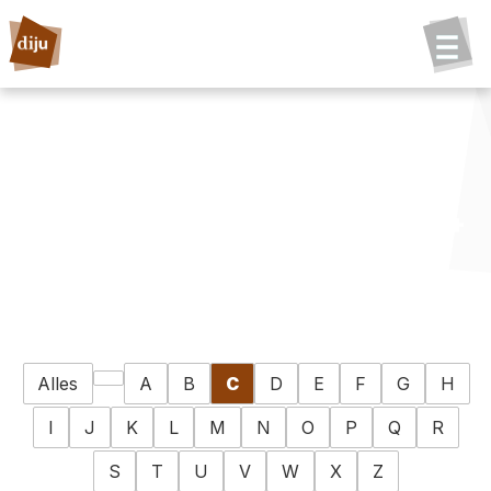
Alles
A
B
C
D
E
F
G
H
I
J
K
L
M
N
O
P
Q
R
S
T
U
V
W
X
Z