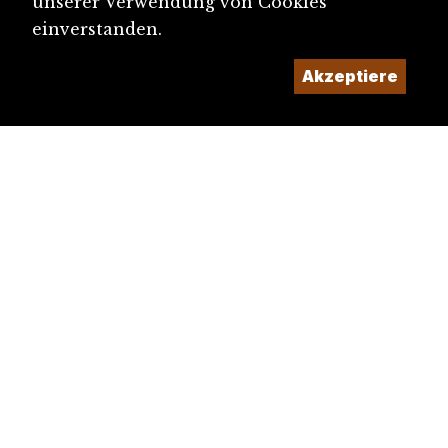
unserer Verwendung von Cookies
einverstanden.
Akzeptiere
diju@diju.ch
Artikel einreichen
Ein Projekt der