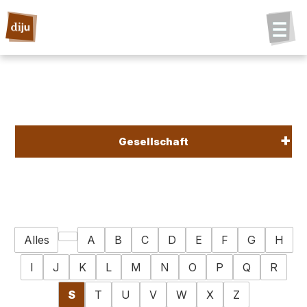
Gesellschaft
Alles
A
B
C
D
E
F
G
H
I
J
K
L
M
N
O
P
Q
R
S
T
U
V
W
X
Z