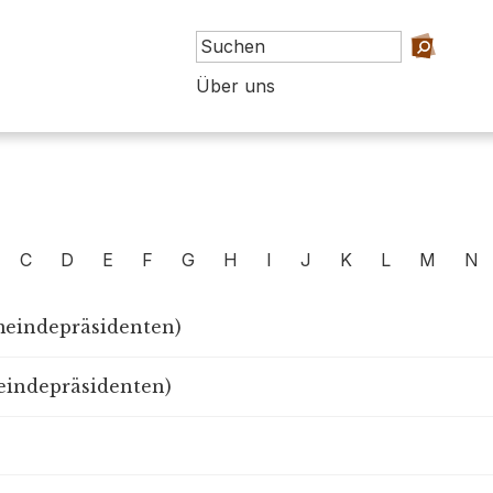
Über uns
C
D
E
F
G
H
I
J
K
L
M
N
meindepräsidenten)
eindepräsidenten)