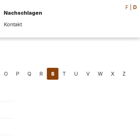
F
|
D
Nachschlagen
Kontakt
O
P
Q
R
S
T
U
V
W
X
Z