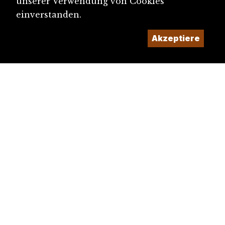
unserer Verwendung von Cookies
einverstanden.
Akzeptiere
diju@diju.ch
Artikel einreichen
Ein Projekt der