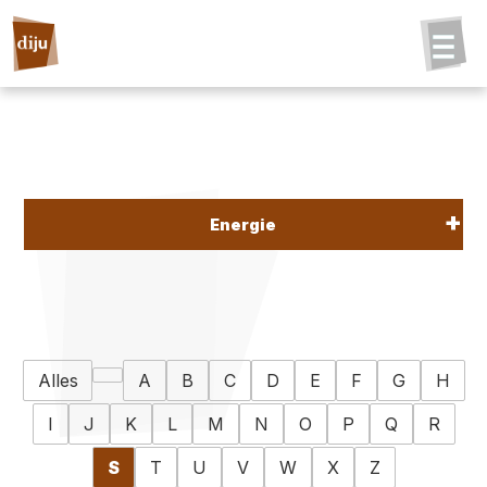
Energie
Alles
A
B
C
D
E
F
G
H
I
J
K
L
M
N
O
P
Q
R
S
T
U
V
W
X
Z