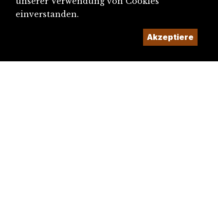
unserer Verwendung von Cookies
einverstanden.
Akzeptiere
diju@diju.ch
Artikel einreichen
Ein Projekt der