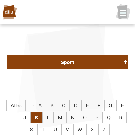
Sport
Alles
A
B
C
D
E
F
G
H
I
J
K
L
M
N
O
P
Q
R
S
T
U
V
W
X
Z