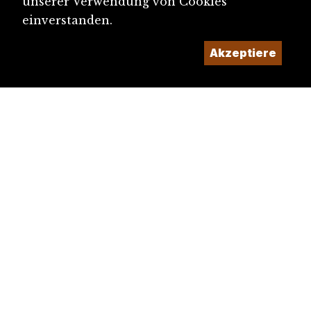
unserer Verwendung von Cookies
einverstanden.
Akzeptiere
diju@diju.ch
Artikel einreichen
Ein Projekt der