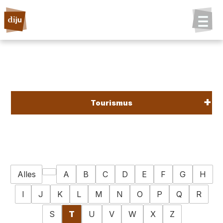
Tourismus
Alles
A
B
C
D
E
F
G
H
I
J
K
L
M
N
O
P
Q
R
S
T
U
V
W
X
Z