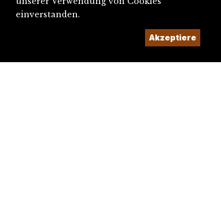
unserer Verwendung von Cookies
einverstanden.
Akzeptiere
diju@diju.ch
Artikel einreichen
Ein Projekt der