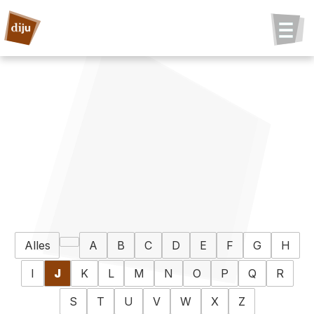
Alles
A
B
C
D
E
F
G
H
I
J
K
L
M
N
O
P
Q
R
S
T
U
V
W
X
Z