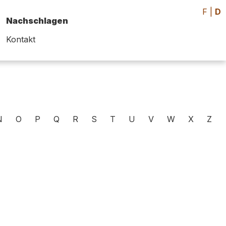
F
|
D
Nachschlagen
Kontakt
N
O
P
Q
R
S
T
U
V
W
X
Z