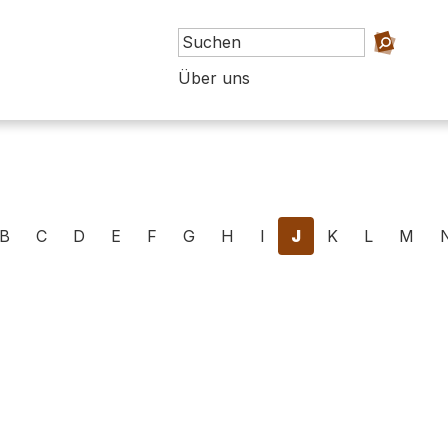
Über uns
B
C
D
E
F
G
H
I
J
K
L
M