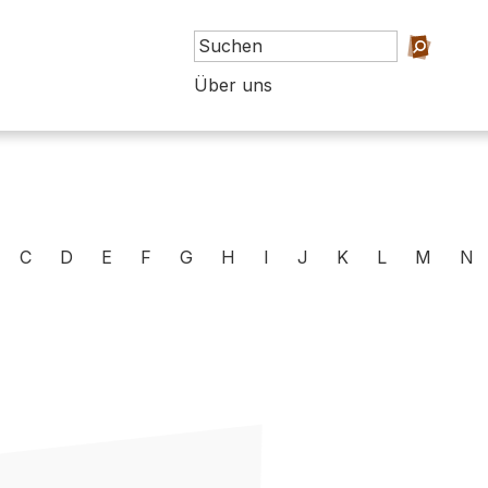
Über uns
C
D
E
F
G
H
I
J
K
L
M
N