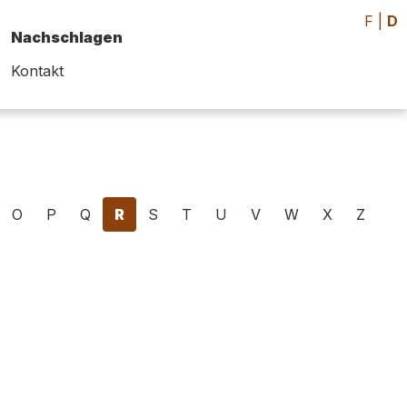
F
|
D
Nachschlagen
Kontakt
O
P
Q
R
S
T
U
V
W
X
Z