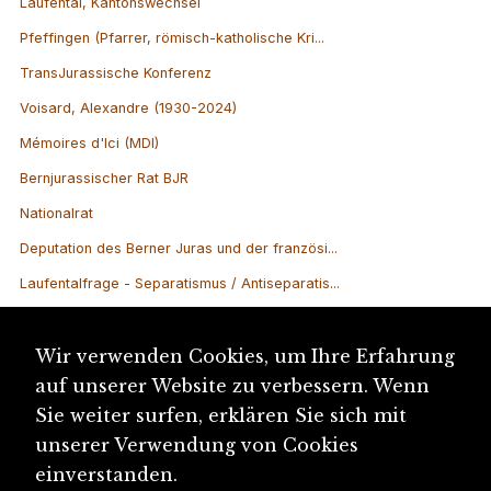
Laufental, Kantonswechsel
Pfeffingen (Pfarrer, römisch-katholische Kri...
TransJurassische Konferenz
Voisard, Alexandre (1930-2024)
Mémoires d'Ici (MDI)
Bernjurassischer Rat BJR
Nationalrat
Deputation des Berner Juras und der französi...
Laufentalfrage - Separatismus / Antiseparatis...
Laufentalvertrag
Absichtserklärung zur Lösung der Jurafrage ...
Wir verwenden Cookies, um Ihre Erfahrung
auf unserer Website zu verbessern. Wenn
Atelier de gravure Moutier / Atelier für Gra...
Sie weiter surfen, erklären Sie sich mit
unserer Verwendung von Cookies
einverstanden.