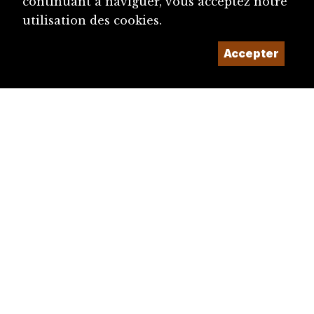
continuant à naviguer, vous acceptez notre
utilisation des cookies.
Accepter
diju@diju.ch
Proposer une notice
Un projet de la