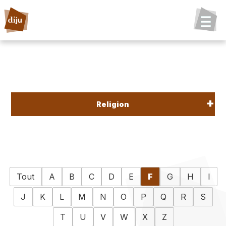
Religion
Tout
A
B
C
D
E
F
G
H
I
J
K
L
M
N
O
P
Q
R
S
T
U
V
W
X
Z