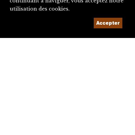
continuant à naviguer, vous acceptez notre
utilisation des cookies.
Accepter
diju@diju.ch
Proposer une notice
Un projet de la