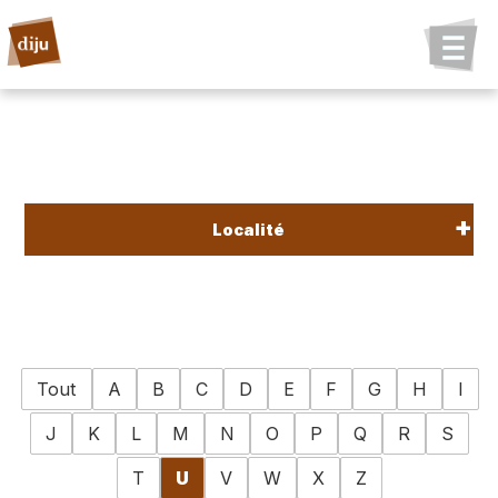
Localité
Tout
A
B
C
D
E
F
G
H
I
J
K
L
M
N
O
P
Q
R
S
T
U
V
W
X
Z