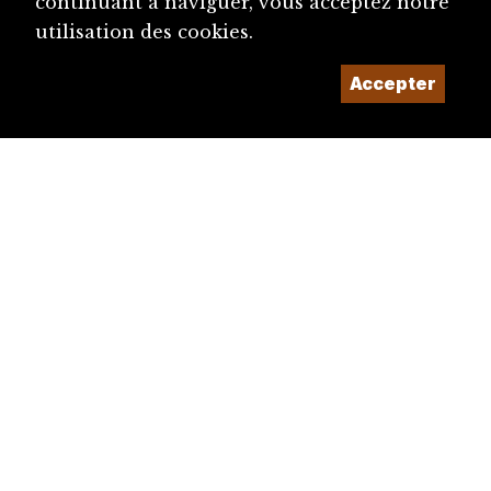
continuant à naviguer, vous acceptez notre
utilisation des cookies.
Accepter
diju@diju.ch
Proposer une notice
Un projet de la