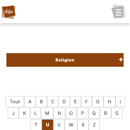
Religion
Tout
A
B
C
D
E
F
G
H
I
J
K
L
M
N
O
P
Q
R
S
T
U
V
W
X
Z