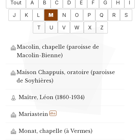
Tout
A
B
C
D
E
F
G
H
I
J
K
L
M
N
O
P
Q
R
S
T
U
V
W
X
Z
Macolin, chapelle (paroisse de
Macolin-Bienne)
Maison Chappuis, oratoire (paroisse
de Soyhières)
Maître, Léon (1860-1934)
Mariastein
dhs
Monat, chapelle (à Vermes)