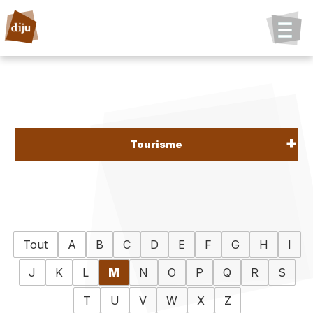
Tourisme
Tout
A
B
C
D
E
F
G
H
I
J
K
L
M
N
O
P
Q
R
S
T
U
V
W
X
Z