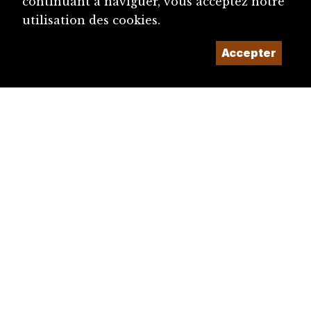
continuant à naviguer, vous acceptez notre
utilisation des cookies.
Accepter
diju@diju.ch
Proposer une notice
Un projet de la