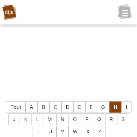
Tout
A
B
C
D
E
F
G
H
I
J
K
L
M
N
O
P
Q
R
S
T
U
V
W
X
Z