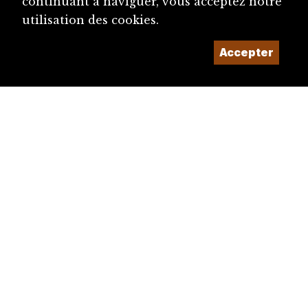
continuant à naviguer, vous acceptez notre
utilisation des cookies.
Accepter
diju@diju.ch
Proposer une notice
Un projet de la