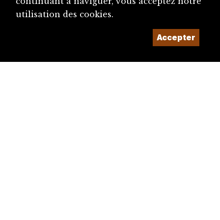
continuant à naviguer, vous acceptez notre
utilisation des cookies.
Accepter
diju@diju.ch
Proposer une notice
Un projet de la