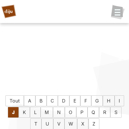
Tout
A
B
C
D
E
F
G
H
I
J
K
L
M
N
O
P
Q
R
S
T
U
V
W
X
Z