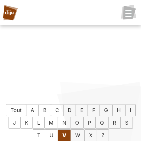
Tout
A
B
C
D
E
F
G
H
I
J
K
L
M
N
O
P
Q
R
S
T
U
V
W
X
Z