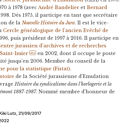
970 à 1978 (avec
André Bandelier
et
Bernard
 1998. Dès 1975, il participe en tant que secrétaire
tion de la
Nouvelle Histoire du Jura
. Il est le vice-
du
Cercle généalogique de l’ancien Evêché de
996, puis président de 1997 à 2016. Il participe en
entre jurassien d'archives et de recherches
Saint-Imier
en 2002, dont il occupe le poste
dhs
ité jusqu'en 2006. Membre du conseil de la
e pour la statistique (Fistat)
.
istoire
de la Société jurassienne d’Emulation
uvrage
Histoire du syndicalisme dans l’horlogerie et la
elémont 1887-1987
. Nommé membre d'honneur de
 Kiki Lutz, 21/09/2017
/2022