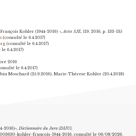
rançois Kohler (1944-2016) »
, Actes SJE
, 119, 2016, p. 133-135
h
(consulté le 6.4.2017)
org
(consulté le 6.4.2017)
le 6.4.2017)
bre 2016
nsulté le 6.4.2017)
bin Moschard (25.9.2016), Marie-Thèrese Kohler (20.4.2018)
n
44-2016)»,
Dictionnaire du Jura (DIJU)
,
l/1003630-kohler-francois-1944-2016, consulté le 06/08/2026.