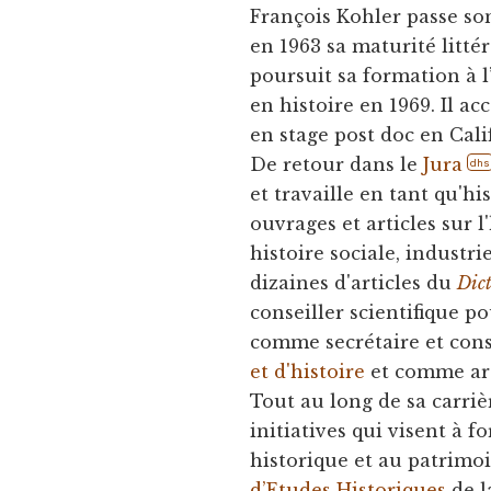
François Kohler passe so
en 1963 sa maturité litté
poursuit sa formation à l
en histoire en 1969. Il 
en stage post doc en Cali
De retour dans le
Jura
dhs
et travaille en tant qu'hi
ouvrages et articles sur l
histoire sociale, industr
dizaines d'articles du
Dict
conseiller scientifique po
comme secrétaire et conse
et d'histoire
et comme arc
Tout au long de sa carriè
initiatives qui visent à 
historique et au patrimo
d’Etudes Historiques
de 