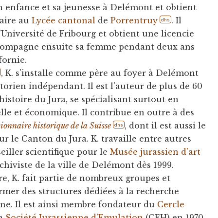
n enfance et sa jeunesse à Delémont et obtient
raire au
Lycée cantonal
de
Porrentruy
. Il
dhs
’Université de Fribourg et obtient une licencie
accompagne ensuite sa femme pendant deux ans
fornie.
, K. s'installe comme père au foyer à Delémont
storien indépendant. Il est l'auteur de plus de 60
'histoire du Jura, se spécialisant surtout en
ielle et économique. Il contribue en outre à des
ionnaire historique de la Suisse
, dont il est aussi le
dhs
ur le Canton du Jura. K. travaille entre autres
iller scientifique pour le
Musée jurassien d'art
hiviste de la ville de Delémont dès 1999.
re, K. fait partie de nombreux groupes et
former des structures dédiées à la recherche
ine. Il est ainsi membre fondateur du
Cercle
la
Société Jurassienne d’Emulation
(CEH) en 1970.