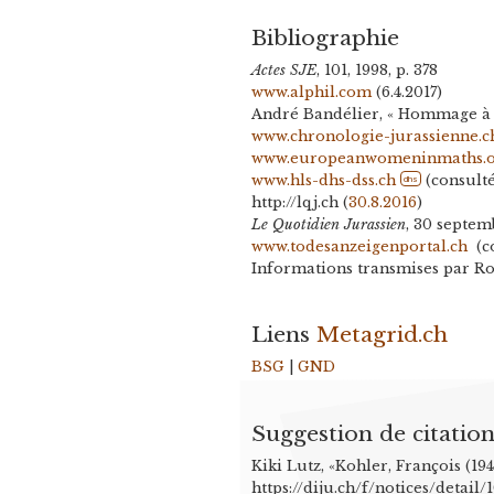
Bibliographie
Actes SJE
, 101, 1998, p. 378
www.alphil.com
(6.4.2017)
André Bandélier, « Hommage à F
www.chronologie-jurassienne.c
www.europeanwomeninmaths.
www.hls-dhs-dss.ch
(consulté 
dhs
http://lqj.ch (
30.8.2016
)
Le Quotidien Jurassien
, 30 septem
www.todesanzeigenportal.ch
(co
Informations transmises par Ro
Liens
Metagrid.ch
BSG
|
GND
Suggestion de citatio
Kiki Lutz, «Kohler, François (19
https://diju.ch/f/notices/detai