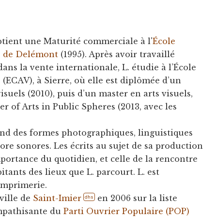
btient une Maturité commerciale à l'
École
e de Delémont
(1995). Après avoir travaillé
ns la vente internationale, L. étudie à l’École
 (ECAV), à Sierre, où elle est diplômée d’un
isuels (2010), puis d’un master en arts visuels,
 of Arts in Public Spheres (2013, avec les
rend des formes photographiques, linguistiques
core sonores. Les écrits au sujet de sa production
mportance du quotidien, et celle de la rencontre
itants des lieux que L. parcourt. L. est
imprimerie.
ville de
Saint-Imier
en 2006 sur la liste
dhs
mpathisante du
Parti Ouvrier Populaire (POP)