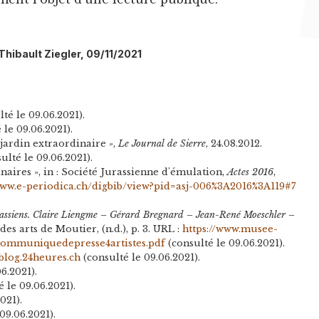
 Thibault Ziegler, 09/11/2021
té le 09.06.2021).
 le 09.06.2021).
 jardin extraordinaire
»
,
Le Journal de Sierre
, 24.08.2012.
ulté le 09.06.2021).
naires », in : Société Jurassienne d'émulation,
Actes 2016
,
www.e-periodica.ch/digbib/view?pid=asj-006%3A2016%3A119#7
urassiens. Claire Liengme – Gérard Bregnard – Jean-René Moeschler –
des arts de Moutier, (n.d.), p. 3. URL :
https://www.musee-
ommuniquedepresse4artistes.pdf
(consulté le 09.06.2021).
blog.24heures.ch
(consulté le 09.06.2021).
6.2021).
 le 09.06.2021).
021).
09.06.2021).