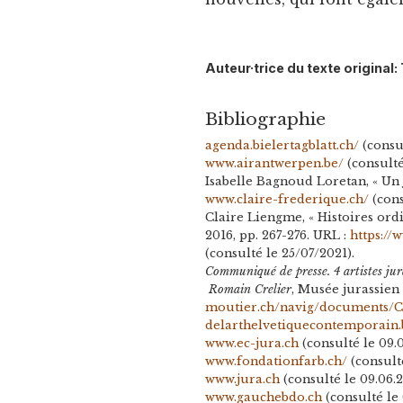
Auteur·trice du texte original:
Bibliographie
agenda.bielertagblatt.ch/
(consul
www.airantwerpen.be/
(consulté
Isabelle Bagnoud Loretan, « Un
www.claire-frederique.ch/
(cons
Claire Liengme, « Histoires ordi
2016, pp. 267-276. URL :
https://
(consulté le 25/07/2021).
Communiqué de presse. 4 artistes j
Romain Crelier
, Musée jurassien 
moutier.ch/navig/documents/C
delarthelvetiquecontemporain.
www.ec-jura.ch
(consulté le 09.0
www.fondationfarb.ch/
(consulté
www.jura.ch
(consulté le 09.06.2
www.gauchebdo.ch
(consulté le 