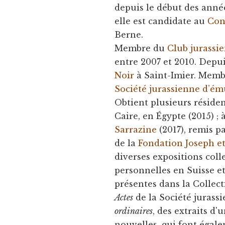
depuis le début des anné
elle est candidate au
Con
Berne.
Membre du
Club jurassie
entre 2007 et 2010. Dep
Noir
à Saint-Imier. Memb
Société jurassienne d’ém
Obtient plusieurs résidenc
Caire, en Égypte (2015) ; 
Sarrazine
(2017), remis p
de la
Fondation Joseph et
diverses expositions colle
personnelles en Suisse e
présentes dans la Collect
Actes
de la Société jurassi
ordinaires
, des extraits d
nouvelles, qui font égale