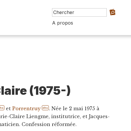
A propos
laire (1975-)
et
Porrentruy
. Née le 2 mai 1975 à
dhs
dhs
arie-Claire Liengme, institutrice, et Jacques-
aticien. Confession réformée.