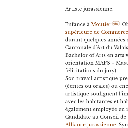
Artiste jurassienne.
Enfance à
Moutier
. O
dhs
supérieure de Commerc
durant quelques années da
Cantonale d’Art du Valais
Bachelor of Arts en arts v
orientation MAPS – Master
félicitations du jury).
Son travail artistique p
(écrites ou orales) ou en
artistique soulignent l'i
avec les habitantes et hab
également employée en 
Candidate au Conseil de 
Alliance jurassienne
. Sy