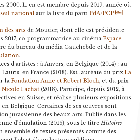
es 2000, L. en est membre depuis 2019, année où
seil national
sur la liste du parti
PdA/POP
dhs
n des arts
de Moutier, dont elle est présidente
uis 2017, co-programmatrice au cinéma
Espace
re du bureau du média Gauchebdo et de la
ulation
.
es d’artistes : à Anvers, en Belgique (2014) ; au
à Lauris, en France (2018). Est lauréate du prix
La
ar la
Fondation Anne et Robert Bloch
, et du prix
 Nicole Lachat
(2018). Participe, depuis 2012, à
ctives en Suisse, et réalise plusieurs expositions
t en Belgique. Certaines de ses œuvres sont
ion jurassienne des beaux-arts. Publie dans les
enne d'émulation (2016), sous le titre
Histoires
'un ensemble de textes présentés comme des
ment l'objet d'une lecture publique.