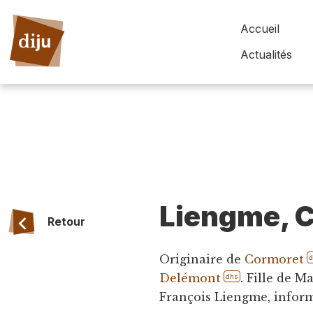
Accueil
Actualités
Liengme, C
Retour
Originaire de
Cormoret
Delémont
. Fille de M
dhs
François Liengme, inform