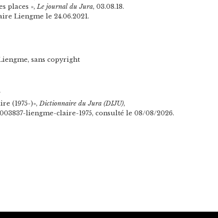
es places »,
Le journal du Jura
, 03.08.18.
ire Liengme le 24.06.2021.
 Liengme, sans copyright
n
re (1975-)»,
Dictionnaire du Jura (DIJU)
,
/1003837-liengme-claire-1975, consulté le 08/08/2026.