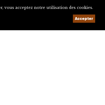
, vous acceptez notre utilisation des cookies.
Accepter
Un projet de la
Imaginé et conçu par
Giorgianni & Moeschler