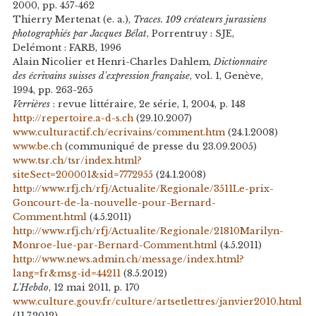
2000, pp. 457-462
Thierry Mertenat (e. a.),
Traces. 109 créateurs jurassiens
photographiés par Jacques Bélat
, Porrentruy : SJE,
Delémont : FARB, 1996
Alain Nicolier et Henri-Charles Dahlem,
Dictionnaire
des écrivains suisses d'expression française
, vol. 1, Genève,
1994, pp. 263-265
Verrières
: revue littéraire, 2e série, 1, 2004, p. 148
http://repertoire.a-d-s.ch
(29.10.2007)
www.culturactif.ch/ecrivains/comment.htm
(24.1.2008)
www.be.ch
(communiqué de presse du 23.09.2005)
www.tsr.ch/tsr/index.html?
siteSect=200001&sid=7772955
(24.1.2008)
http://www.rfj.ch/rfj/Actualite/Regionale/3511Le-prix-
Goncourt-de-la-nouvelle-pour-Bernard-
Comment.html
(4.5.2011)
http://www.rfj.ch/rfj/Actualite/Regionale/21810Marilyn-
Monroe-lue-par-Bernard-Comment.html
(4.5.2011)
http://www.news.admin.ch/message/index.html?
lang=fr&msg-id=44211
(8.5.2012)
L'Hebdo
, 12 mai 2011, p. 170
www.culture.gouv.fr/culture/artsetlettres/janvier2010.html
(11.7.2012)