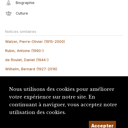
Biographie
Culture
Notices similaires
Walzer, Pierre-Olivier (1915-2000)
Rubin, Antoine (1990-)
de Roulet, Daniel (1944-)
Wilhelm, Bernard (1927-2016)
Dusapin, Elisa Shua (1992-)
Fiechter, Jean-Jacques (1927-2022)
Nous utilisons des cookies pour améliorer
votre expérience sur notre site. En
Société jurassienne d’Emulation (SJE)
continuant à naviguer, vous acceptez notre
Rossel, Virgile (1858-1933)
utilisation des cookies.
Sangsue, Daniel (1955-)
Commission pour l’encouragement des lettres...
Accepter