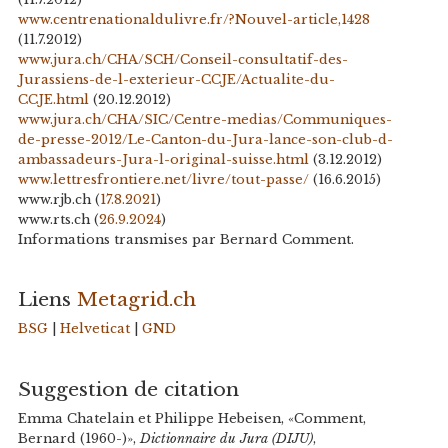
www.centrenationaldulivre.fr/?Nouvel-article,1428
(11.7.2012)
www.jura.ch/CHA/SCH/Conseil-consultatif-des-
Jurassiens-de-l-exterieur-CCJE/Actualite-du-
CCJE.html
(20.12.2012)
www.jura.ch/CHA/SIC/Centre-medias/Communiques-
de-presse-2012/Le-Canton-du-Jura-lance-son-club-d-
ambassadeurs-Jura-l-original-suisse.html
(3.12.2012)
www.lettresfrontiere.net/livre/tout-passe/
(16.6.2015)
www.rjb.ch (
17.8.2021
)
www.rts.ch (
26.9.2024
)
Informations transmises par Bernard Comment.
Liens
Metagrid.ch
BSG
|
Helveticat
|
GND
Suggestion de citation
Emma Chatelain et Philippe Hebeisen, «Comment,
Bernard (1960-)»,
Dictionnaire du Jura (DIJU)
,