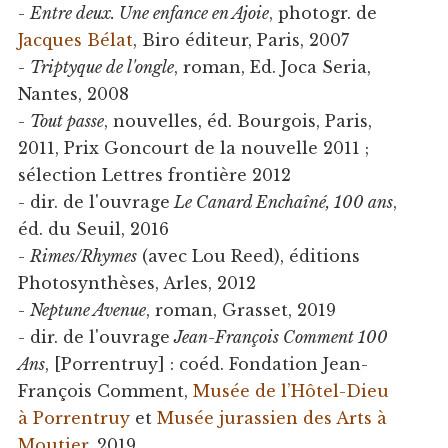
-
Entre deux. Une enfance en Ajoie
, photogr. de
Jacques Bélat
, Biro éditeur, Paris, 2007
-
Triptyque de l'ongle
, roman, Ed. Joca Seria,
Nantes, 2008
-
Tout passe
, nouvelles, éd. Bourgois, Paris,
2011, Prix Goncourt de la nouvelle 2011 ;
sélection Lettres frontière 2012
- dir. de l'ouvrage
Le Canard Enchaîné, 100 ans
,
éd. du Seuil, 2016
-
Rimes/Rhymes
(avec Lou Reed), éditions
Photosynthèses, Arles, 2012
-
Neptune Avenue
, roman, Grasset, 2019
- dir. de l'ouvrage
Jean-François Comment 100
Ans
, [Porrentruy] : coéd. Fondation Jean-
François Comment,
Musée de l’Hôtel-Dieu
à Porrentruy
et
Musée jurassien des Arts à
Moutier
, 2019