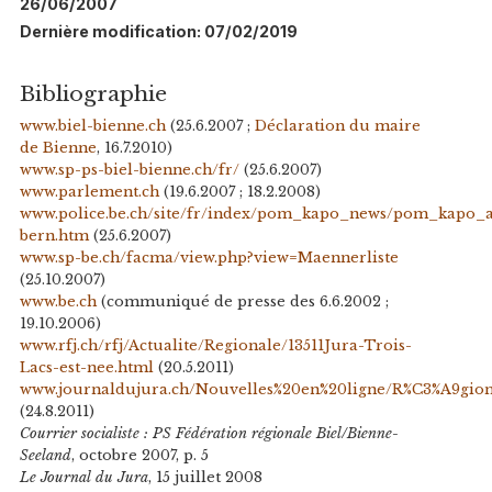
26/06/2007
Dernière modification: 07/02/2019
Bibliographie
www.biel-bienne.ch
(25.6.2007 ;
Déclaration du maire
de Bienne
, 16.7.2010)
www.sp-ps-biel-bienne.ch/fr/
(25.6.2007)
www.parlement.ch
(19.6.2007 ; 18.2.2008)
www.police.be.ch/site/fr/index/pom_kapo_news/pom_kapo_a
bern.htm
(25.6.2007)
www.sp-be.ch/facma/view.php?view=Maennerliste
(25.10.2007)
www.be.ch
(communiqué de presse des 6.6.2002 ;
19.10.2006)
www.rfj.ch/rfj/Actualite/Regionale/13511Jura-Trois-
Lacs-est-nee.html
(20.5.2011)
www.journaldujura.ch/Nouvelles%20en%20ligne/R%C3%A9gio
(24.8.2011)
Courrier socialiste : PS Fédération régionale Biel/Bienne-
Seeland
, octobre 2007, p. 5
Le Journal du Jura
, 15 juillet 2008