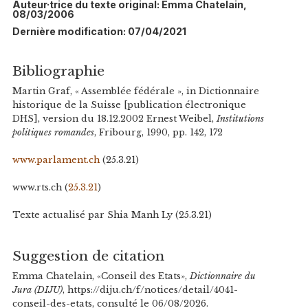
Auteur·trice du texte original: Emma Chatelain,
08/03/2006
Dernière modification: 07/04/2021
Bibliographie
Martin Graf, « Assemblée fédérale », in Dictionnaire
historique de la Suisse [publication électronique
DHS], version du 18.12.2002 Ernest Weibel,
Institutions
politiques romandes
, Fribourg, 1990, pp. 142, 172
www.parlament.ch
(25.3.21)
www.rts.ch (
25.3.21
)
Texte actualisé par Shia Manh Ly (25.3.21)
Suggestion de citation
Emma Chatelain, «Conseil des Etats»,
Dictionnaire du
Jura (DIJU)
, https://diju.ch/f/notices/detail/4041-
conseil-des-etats, consulté le 06/08/2026.