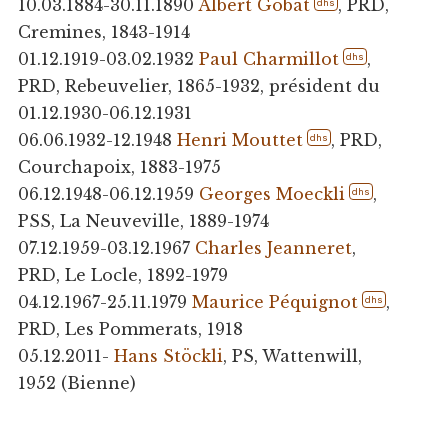
10.03.1884-30.11.1890
Albert Gobat
, PRD,
dhs
Cremines, 1843-1914
01.12.1919-03.02.1932
Paul Charmillot
,
dhs
PRD, Rebeuvelier, 1865-1932, président du
01.12.1930-06.12.1931
06.06.1932-12.1948
Henri Mouttet
, PRD,
dhs
Courchapoix, 1883-1975
06.12.1948-06.12.1959
Georges Moeckli
,
dhs
PSS, La Neuveville, 1889-1974
07.12.1959-03.12.1967
Charles Jeanneret
,
PRD, Le Locle, 1892-1979
04.12.1967-25.11.1979
Maurice Péquignot
,
dhs
PRD, Les Pommerats, 1918
05.12.2011-
Hans Stöckli
, PS, Wattenwill,
1952 (Bienne)