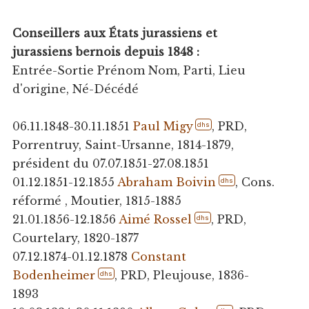
Conseillers aux États jurassiens et
jurassiens bernois depuis 1848 :
Entrée-Sortie Prénom Nom, Parti, Lieu
d'origine, Né-Décédé
06.11.1848-30.11.1851
Paul Migy
, PRD,
dhs
Porrentruy, Saint-Ursanne, 1814-1879,
président du 07.07.1851-27.08.1851
01.12.1851-12.1855
Abraham Boivin
, Cons.
dhs
réformé , Moutier, 1815-1885
21.01.1856-12.1856
Aimé Rossel
, PRD,
dhs
Courtelary, 1820-1877
07.12.1874-01.12.1878
Constant
Bodenheimer
, PRD, Pleujouse, 1836-
dhs
1893