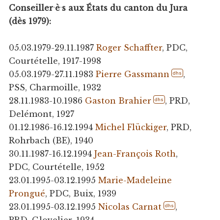
Conseillerˑèˑs aux États du canton du Jura
(dès 1979):
05.03.1979-29.11.1987
Roger Schaffter
, PDC,
Courtételle, 1917-1998
05.03.1979-27.11.1983
Pierre Gassmann
,
dhs
PSS, Charmoille, 1932
28.11.1983-10.1986
Gaston Brahier
, PRD,
dhs
Delémont, 1927
01.12.1986-16.12.1994
Michel Flückiger
, PRD,
Rohrbach (BE), 1940
30.11.1987-16.12.1994
Jean-François Roth
,
PDC, Courtételle, 1952
23.01.1995-03.12.1995
Marie-Madeleine
Prongué
, PDC, Buix, 1939
23.01.1995-03.12.1995
Nicolas Carnat
,
dhs