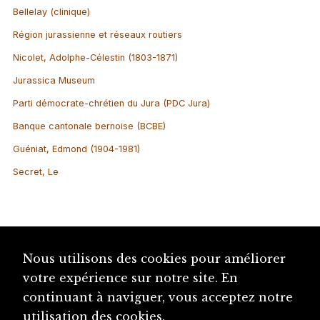
Bellelay (clinique)
Région jurassienne et réseaux routiers
Nicolet, Adolphe-Célestin (1803-1871)
Jurassica Museum
Parti démocrate-chrétien du Jura (PDC Jura)
Banque cantonale bernoise (BCBE)
Guéniat, Edmond (1904-1981)
Secret, Le
Nous utilisons des cookies pour améliorer
votre expérience sur notre site. En
continuant à naviguer, vous acceptez notre
utilisation des cookies.