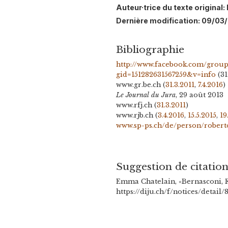
Auteur·trice du texte origina
Dernière modification: 09/03
Bibliographie
http://www.facebook.com/group
gid=151282631567259&v=info
(31
www.gr.be.ch
(
31.3.2011
,
7.4.2016
)
Le Journal du Jura
, 29 août 2013
www.rfj.ch
(
31.3.2011
)
www.rjb.ch (
3.4.2016
,
15.5.2015
,
19
www.sp-ps.ch/de/person/robert
Suggestion de citatio
Emma Chatelain, «Bernasconi, R
https://diju.ch/f/notices/detai