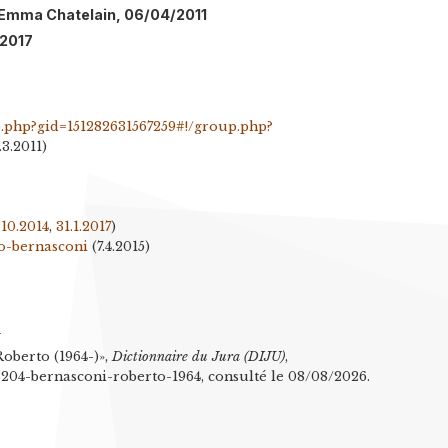
l: Emma Chatelain, 06/04/2011
/2017
.php?gid=151282631567259#!/group.php?
.3.2011)
.10.2014
,
31.1.2017
)
o-bernasconi
(7.4.2015)
n
oberto (1964-)»,
Dictionnaire du Jura (DIJU)
,
l/8204-bernasconi-roberto-1964, consulté le 08/08/2026.