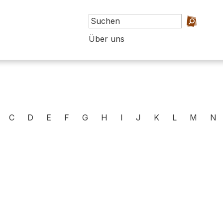
Über uns
C
D
E
F
G
H
I
J
K
L
M
N