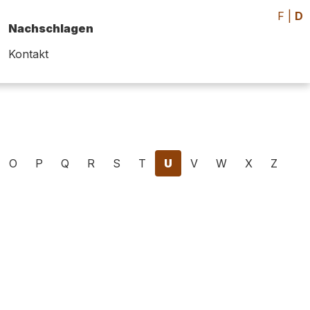
F
|
D
Nachschlagen
Kontakt
O
P
Q
R
S
T
U
V
W
X
Z