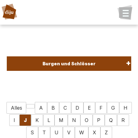
Burgen und Schlösser
Alles
A
B
C
D
E
F
G
H
I
J
K
L
M
N
O
P
Q
R
S
T
U
V
W
X
Z