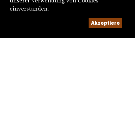
unserer Verwendung von Cookies
einverstanden.
Akzeptiere
diju@diju.ch
Artikel einreichen
Ein Projekt der