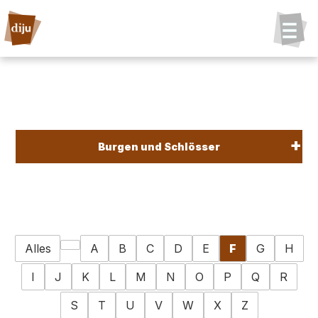
Burgen und Schlösser
Alles
A
B
C
D
E
F
G
H
I
J
K
L
M
N
O
P
Q
R
S
T
U
V
W
X
Z