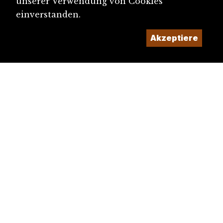
unserer Verwendung von Cookies
einverstanden.
Akzeptiere
diju@diju.ch
Artikel einreichen
Ein Projekt der